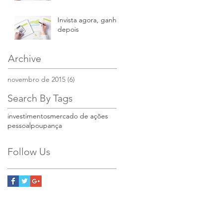
Invista agora, ganhe
depois
Archive
novembro de 2015
(6)
6 posts
Search By Tags
investimentos
mercado de ações
pessoal
poupança
Follow Us