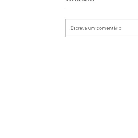
Escreva um comentário
MAPA DO SITE
Home
EMU360-HT